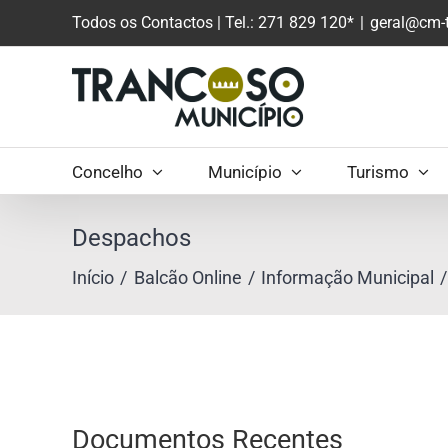
Saltar
Todos os Contactos
| Tel.: 271 829 120*
|
geral@cm-t
para
o
conteúdo
principal
Concelho
Município
Turismo
Despachos
Início
Balcão Online
Informação Municipal
Documentos Recentes