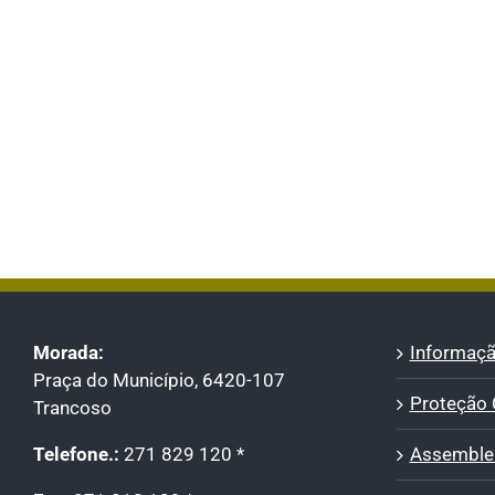
Morada:
Informaçã
Praça do Município, 6420-107
Proteção C
Trancoso
Telefone.:
271 829 120 *
Assemblei