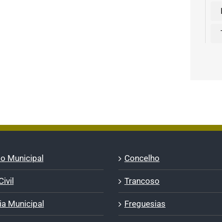
o Municipal
Concelho
ivil
Trancoso
a Municipal
Freguesias