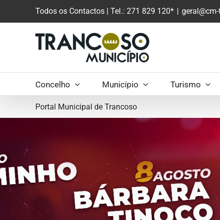
Saltar
Todos os Contactos
| Tel.: 271 829 120*
|
geral@cm-t
para
o
conteúdo
principal
Concelho
Município
Turismo
Portal Municipal de Trancoso