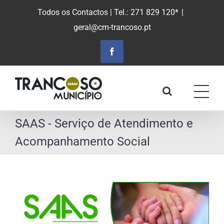
Saltar
Todos os Contactos
| Tel.: 271 829 120*
|
para
geral@cm-trancoso.pt
o
conteúdo
principal
Facebook
SAAS - Serviço de Atendimento e
Acompanhamento Social