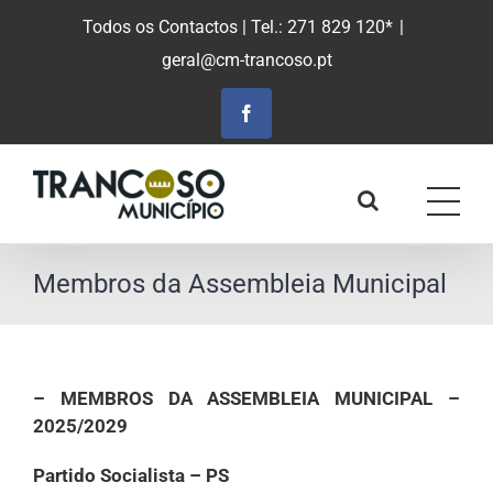
Saltar
Todos os Contactos
| Tel.: 271 829 120*
|
para
geral@cm-trancoso.pt
o
conteúdo
principal
Facebook
Membros da Assembleia Municipal
– MEMBROS DA ASSEMBLEIA MUNICIPAL –
2025/2029
Partido Socialista – PS