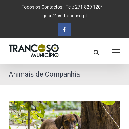
Saltar
Todos os Contactos
| Tel.: 271 829 120*
|
para
geral@cm-trancoso.pt
o
conteúdo
principal
Facebook
Animais de Companhia