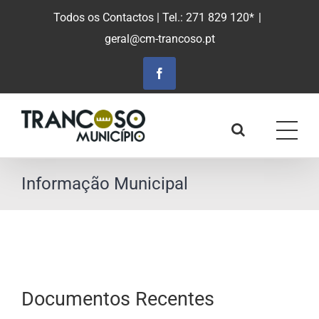
Saltar
Todos os Contactos
| Tel.: 271 829 120*
|
para
geral@cm-trancoso.pt
o
conteúdo
principal
Facebook
Informação Municipal
Documentos Recentes