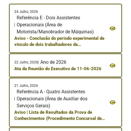
24 Julho, 2026
Referência E - Dois Assistentes
Operacionais (Área de
Motorista/Manobrador de Máquinas)
Aviso - Conclusão do período experimental de
vínculo de dois trabalhadores da
carreira/categoria de Assistente Operacional,
na área de Motorista/Manobrador de
Ano de 2026
Máquinas
22 Julho, 2026
Ata da Reunião do Executivo de 11-06-2026
21 Julho, 2026
Referência A - Quatro Assistentes
Operacionais (Área de Auxiliar dos
Serviços Gerais)
Aviso | Lista de Resultados da Prova de
Conhecimentos (Procedimento Concursal de
Assistente Operacional (Ref.A- Auxiliar de
Serviços Gerais)