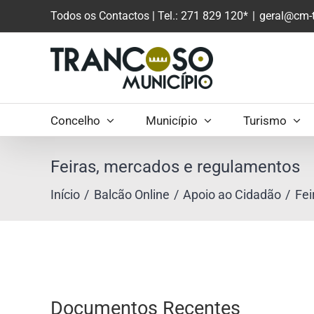
Saltar
Todos os Contactos
| Tel.: 271 829 120*
|
geral@cm-t
para
o
conteúdo
principal
Concelho
Município
Turismo
Feiras, mercados e regulamentos
Início
Balcão Online
Apoio ao Cidadão
Fei
Documentos Recentes