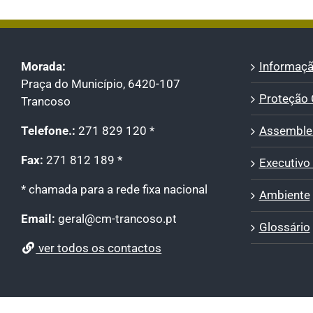
Morada:
Informaçã
Praça do Município, 6420-107
Proteção C
Trancoso
Telefone.:
271 829 120 *
Assemblei
Fax:
271 812 189 *
Executivo
* chamada para a rede fixa nacional
Ambiente
Email:
geral@cm-trancoso.pt
Glossário
ver todos os contactos