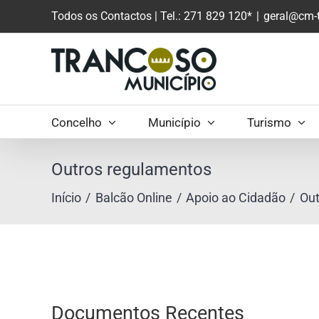
Saltar
Todos os Contactos
| Tel.: 271 829 120*
|
geral@cm-t
para
o
conteúdo
principal
Concelho
Município
Turismo
Outros regulamentos
Início
Balcão Online
Apoio ao Cidadão
Out
Documentos Recentes