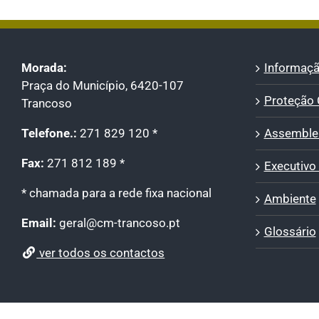
Morada:
Informaçã
Praça do Município, 6420-107
Proteção C
Trancoso
Telefone.:
271 829 120 *
Assemblei
Fax:
271 812 189 *
Executivo
* chamada para a rede fixa nacional
Ambiente
Email:
geral@cm-trancoso.pt
Glossário
ver todos os contactos