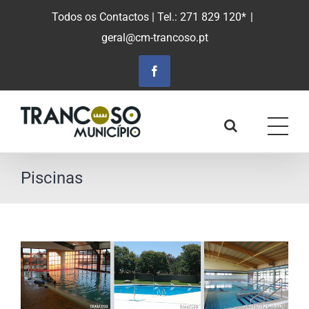
Saltar
Todos os Contactos
| Tel.: 271 829 120*
|
para
geral@cm-trancoso.pt
o
conteúdo
principal
Facebook
Piscinas