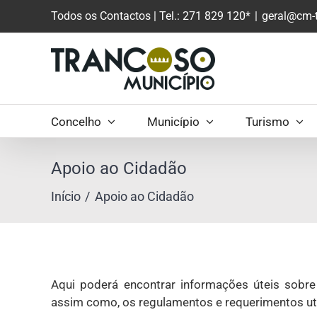
Saltar
Todos os Contactos
| Tel.: 271 829 120*
|
geral@cm-t
para
o
conteúdo
principal
Concelho
Município
Turismo
Apoio ao Cidadão
Início
Apoio ao Cidadão
Aqui poderá encontrar informações úteis sobre
assim como, os regulamentos e requerimentos uti