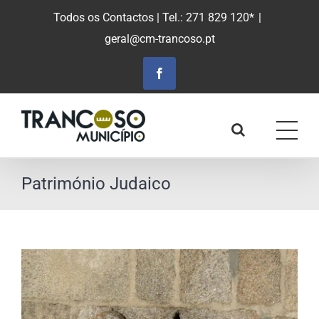
Saltar
Todos os Contactos
| Tel.: 271 829 120*
|
para
geral@cm-trancoso.pt
o
conteúdo
principal
Facebook
Património Judaico