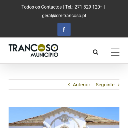
Saltar
Todos os Contactos
| Tel.: 271 829 120*
|
para
geral@cm-trancoso.pt
o
conteúdo
principal
Facebook
Anterior
Seguinte