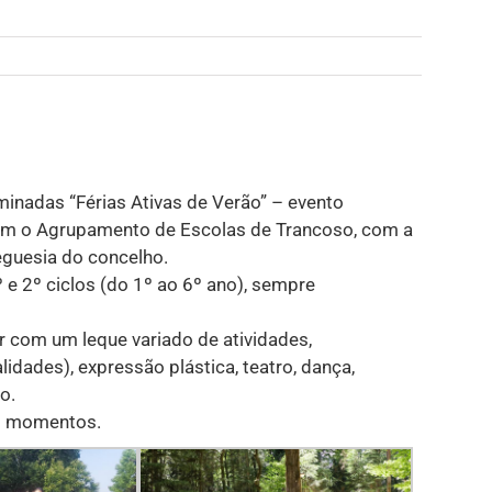
inadas “Férias Ativas de Verão” – evento
om o Agrupamento de Escolas de Trancoso, com a
eguesia do concelho.
º e 2º ciclos (do 1º ao 6º ano), sempre
r com um leque variado de atividades,
dades), expressão plástica, teatro, dança,
o.
es momentos.