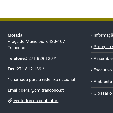
Morada:
Informaçã
Praça do Município, 6420-107
Proteção C
Trancoso
Telefone.:
271 829 120 *
Assemblei
Fax:
271 812 189 *
Executivo
* chamada para a rede fixa nacional
Ambiente
Email:
geral@cm-trancoso.pt
Glossário
ver todos os contactos