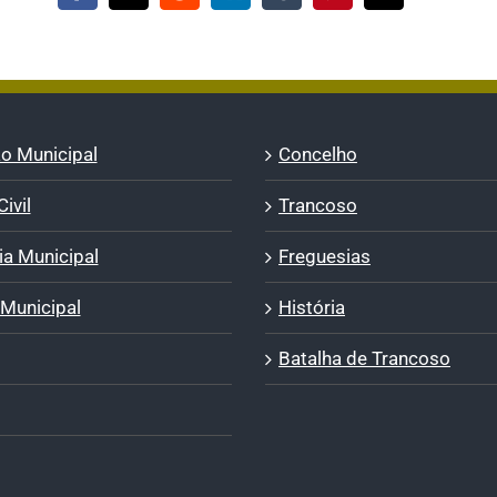
(necessário
mas
não
publicado)
o Municipal
Concelho
ivil
Trancoso
a Municipal
Freguesias
 Municipal
História
Batalha de Trancoso