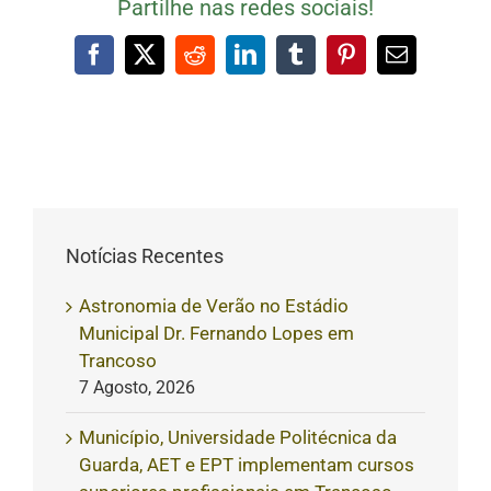
Partilhe nas redes sociais!
Facebook
X
Reddit
LinkedIn
Tumblr
Pinterest
Email
(necessári
mas
não
publicado)
Notícias Recentes
Astronomia de Verão no Estádio
Municipal Dr. Fernando Lopes em
Trancoso
7 Agosto, 2026
Município, Universidade Politécnica da
Guarda, AET e EPT implementam cursos