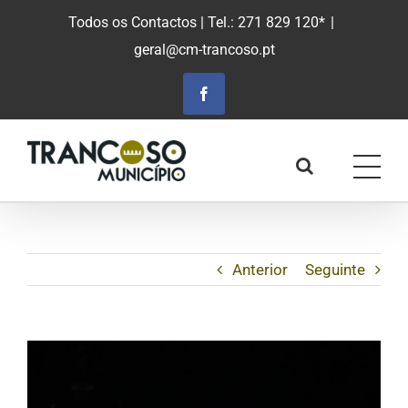
Saltar
Todos os Contactos
| Tel.: 271 829 120*
|
para
geral@cm-trancoso.pt
o
conteúdo
principal
Facebook
Anterior
Seguinte