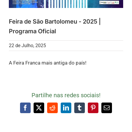
Feira de São Bartolomeu - 2025 |
Programa Oficial
22 de Julho, 2025
A Feira Franca mais antiga do país!
Partilhe nas redes sociais!
Facebook
X
Reddit
LinkedIn
Tumblr
Pinterest
Email
(necessári
mas
não