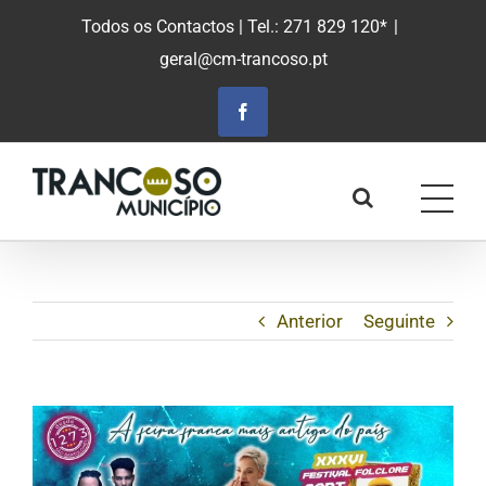
Saltar
Todos os Contactos
| Tel.: 271 829 120*
|
para
geral@cm-trancoso.pt
o
conteúdo
principal
Facebook
Anterior
Seguinte