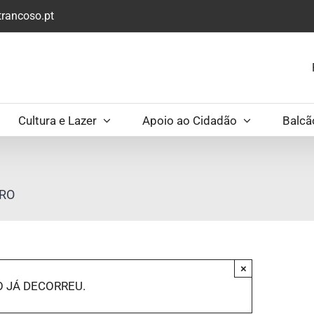
rancoso.pt
Cultura e Lazer
Apoio ao Cidadão
Balcã
IRO
×
 JÁ DECORREU.