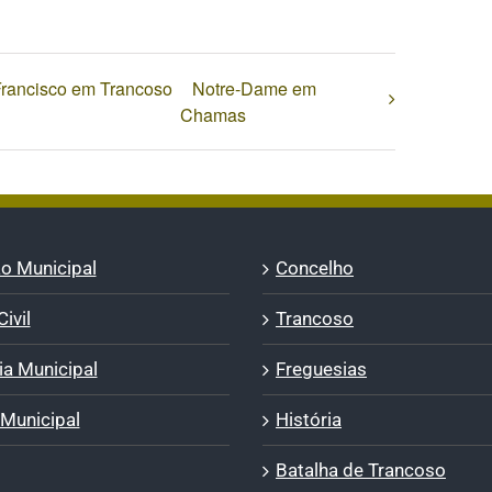
mas
não
publicado)
Francisco em Trancoso
Notre-Dame em
Chamas
o Municipal
Concelho
ivil
Trancoso
a Municipal
Freguesias
 Municipal
História
Batalha de Trancoso