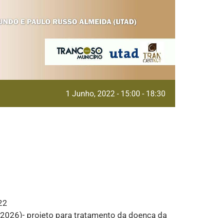
1 Junho, 2022 - 15:00
-
18:30
22
026)- projeto para tratamento da doença da