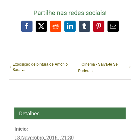
Partilhe nas redes sociais!
Facebook
X
Reddit
LinkedIn
Tumblr
Pinterest
Email
(necessári
mas
não
publicado)
Exposição de pintura de António
Cinema - Salva-te Se
Saraiva
Puderes
Detalhes
Início:
18 Novembro, 2016 - 21:30