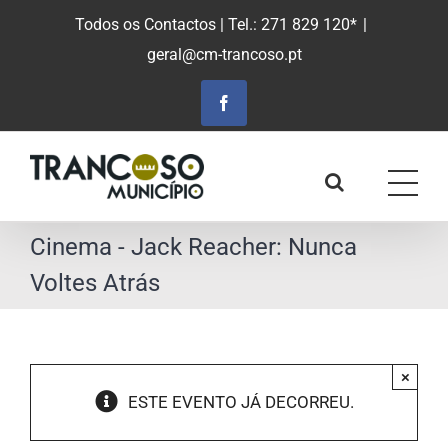
Saltar
Todos os Contactos
| Tel.: 271 829 120*
|
para
geral@cm-trancoso.pt
o
conteúdo
principal
Facebook
Cinema - Jack Reacher: Nunca
Voltes Atrás
×
ESTE EVENTO JÁ DECORREU.