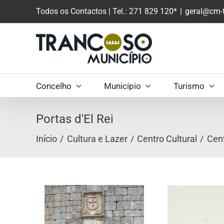
Saltar
Todos os Contactos
| Tel.: 271 829 120*
|
geral@cm-t
para
o
conteúdo
principal
Concelho
Município
Turismo
Portas d'El Rei
Início
Cultura e Lazer
Centro Cultural
Cent