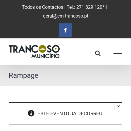
Saltar
Todos os Contactos
| Tel.: 271 829 120*
|
para
geral@cm-trancoso.pt
o
conteúdo
principal
Facebook
Rampage
×
ESTE EVENTO JÁ DECORREU.