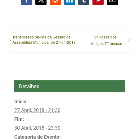
Facebook
X
Reddit
LinkedIn
Tumblr
Pinterest
Email
(necessári
mas
não
publicado)
Transmissão on-line da Sessão da
3ª RoTTa dos
Assembleia Municipal de 27-04-2018
Amigos TTrancoso
Detalhes
Início:
27 Abril, 2018 - 21:30
Fim:
30 Abril, 2018 - 23:30
Categoria de Evento: