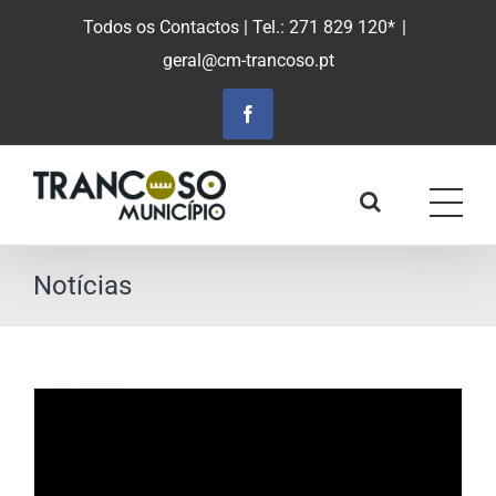
Saltar
Todos os Contactos
| Tel.: 271 829 120*
|
para
geral@cm-trancoso.pt
o
conteúdo
principal
Facebook
Notícias