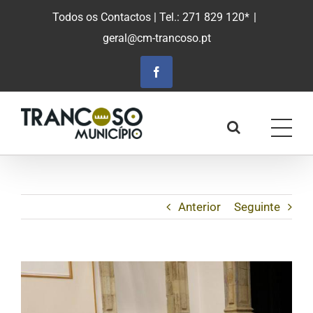
Saltar
Todos os Contactos
| Tel.: 271 829 120*
|
para
geral@cm-trancoso.pt
o
conteúdo
principal
Facebook
Anterior
Seguinte