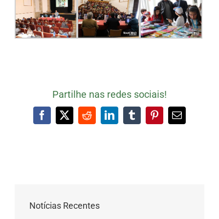
Partilhe nas redes sociais!
Facebook
X
Reddit
LinkedIn
Tumblr
Pinterest
Email
(necessári
mas
não
publicado)
Notícias Recentes