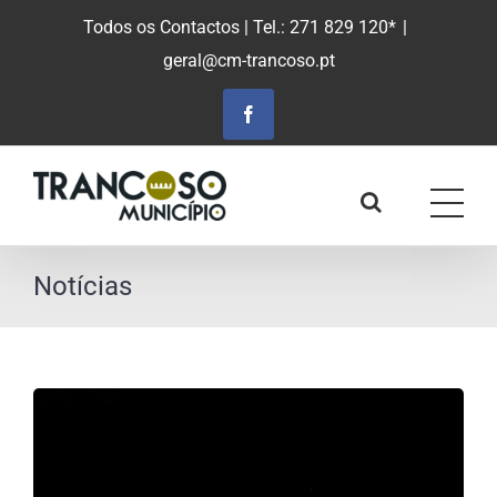
Saltar
Todos os Contactos
| Tel.: 271 829 120*
|
para
geral@cm-trancoso.pt
o
conteúdo
principal
Facebook
Notícias