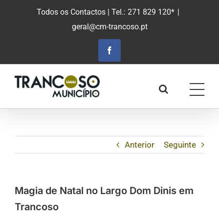
Saltar
Todos os Contactos
| Tel.: 271 829 120*
|
para
geral@cm-trancoso.pt
o
conteúdo
principal
Facebook
Anterior
Seguinte
Magia de Natal no Largo Dom Dinis em
Trancoso