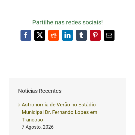
Partilhe nas redes sociais!
Facebook
X
Reddit
LinkedIn
Tumblr
Pinterest
Email
(necessári
mas
não
publicado)
Notícias Recentes
Astronomia de Verão no Estádio
Municipal Dr. Fernando Lopes em
Trancoso
7 Agosto, 2026