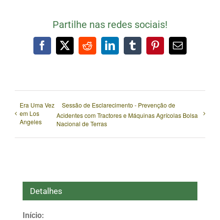
Partilhe nas redes sociais!
Facebook
X
Reddit
LinkedIn
Tumblr
Pinterest
Email
(necessári
mas
não
publicado)
Era Uma Vez
Sessão de Esclarecimento - Prevenção de
em Los
Acidentes com Tractores e Máquinas Agrícolas Bolsa
Angeles
Nacional de Terras
Detalhes
Início: