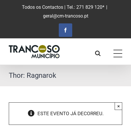
Saltar
Todos os Contactos
| Tel.: 271 829 120*
|
para
geral@cm-trancoso.pt
o
conteúdo
principal
Facebook
Thor: Ragnarok
×
ESTE EVENTO JÁ DECORREU.