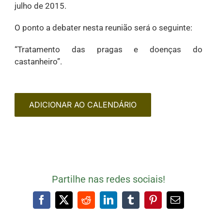
julho de 2015.
O ponto a debater nesta reunião será o seguinte:
“Tratamento das pragas e doenças do
castanheiro”.
ADICIONAR AO CALENDÁRIO
Partilhe nas redes sociais!
Facebook
X
Reddit
LinkedIn
Tumblr
Pinterest
Email
(necessári