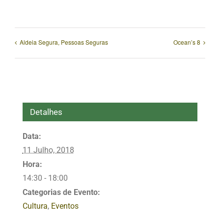
mas
não
publicado)
Aldeia Segura, Pessoas Seguras
Ocean’s 8
Detalhes
Data:
11 Julho, 2018
Hora:
14:30 - 18:00
Categorias de Evento:
Cultura
,
Eventos