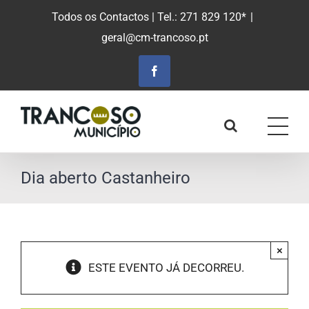
Saltar
Todos os Contactos
| Tel.: 271 829 120*
|
para
geral@cm-trancoso.pt
o
conteúdo
principal
Facebook
Dia aberto Castanheiro
×
ESTE EVENTO JÁ DECORREU.